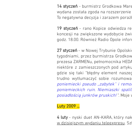
14 styczeń
- burmistrz Grodkowa Marek
wydana została zgoda na rozszerzenie 
To negatywna decyzja i zarazem porażk
19 styczeń
- rano Kopice odwiedza re
koncesji na zwiększone wydobycie żwi
godz. 18.00. Również Radio Opole inf
27 styczeń
- w Nowej Trybunie Opolskiej
tygodniami, przez burmistrza Grodkowa
prezesa ZARMENu, pełnomocnika HEDAR
niektóre z zamieszczonych pod artyk
gdzie się taki “błędny element nasze
trudno wytłumaczyć sobie rozumowan
poniemiecki pseudo ,,zabytek'' i rem
poniemieckich ruin. Niemiaszki spal
posiadłością junkrów pruskich!
“. Moje
Luty 2009 ...
4 luty
- nyski duet AN-KARA, który nak
w dzisiejszym wydaniu teleexpresu
. S