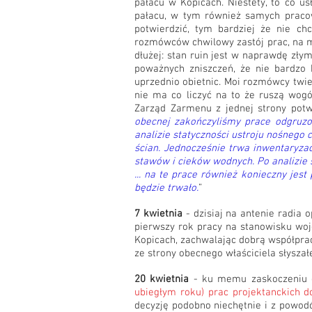
pałacu w Kopicach. Niestety, to co 
pałacu, w tym również samych praco
potwierdzić, tym bardziej że nie c
rozmówców chwilowy zastój prac, na mi
dłużej: stan ruin jest w naprawdę zły
poważnych zniszczeń, że nie bardzo 
uprzednio obietnic. Moi rozmówcy twie
nie ma co liczyć na to że ruszą wog
Zarząd Zarmenu z jednej strony potwi
obecnej zakończyliśmy prace odgruzo
analizie statyczności ustroju nośnego
ścian. Jednocześnie trwa inwentaryza
stawów i cieków wodnych. Po analizie 
... na te prace również konieczny jes
będzie trwało.
”
7 kwietnia
- dzisiaj na antenie radia 
pierwszy rok pracy na stanowisku w
Kopicach, zachwalając dobrą współpra
ze strony obecnego właściciela słyszał
20 kwietnia
- ku memu zaskoczeniu d
ubiegłym roku) prac projektanckich d
decyzję podobno niechętnie i z powod