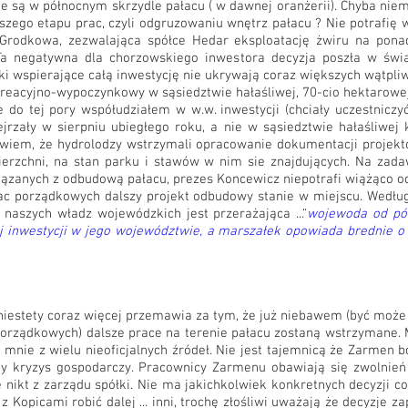
są w północnym skrzydle pałacu ( w dawnej oranżerii). Chyba niema
wszego etapu prac, czyli odgruzowaniu wnętrz pałacu ? Nie potrafię 
a Grodkowa, zezwalająca spółce Hedar eksploatację żwiru na pon
 Ta negatywna dla chorzowskiego inwestora decyzja poszła w św
ki wspierające całą inwestycję nie ukrywają coraz większych wątpl
reacyjno-wypoczynkowy w sąsiedztwie hałaśliwej, 70-cio hektarowej
 do tej pory współudziałem w w.w. inwestycji (chciały uczestnicz
rzały w sierpniu ubiegłego roku, a nie w sąsiedztwie hałaśliwej k
 wiem, że hydrolodzy wstrzymali opracowanie dokumentacji projekto
ierzchni, na stan parku i stawów w nim sie znajdujących. Na zada
iązanych z odbudową pałacu, prezes Koncewicz niepotrafi wiążąco 
ac porządkowych dalszy projekt odbudowy stanie w miejscu. Według
naszych władz wojewódzkich jest przerażająca ...“
wojewoda od pół
ej inwestycji w jego województwie, a marszałek opowiada brednie 
 niestety coraz więcej przemawia za tym, że już niebawem (być moż
orządkowych) dalsze prace na terenie pałacu zostaną wstrzymane. M
 mnie z wielu nieoficjalnych źródeł. Nie jest tajemnicą że Zarmen
ny kryzys gospodarczy. Pracownicy Zarmenu obawiają się zwolnień
ę nikt z zarządu spółki. Nie ma jakichkolwiek konkretnych decyzji c
 z Kopicami robić dalej ... inni, trochę złośliwi uważają że decyzje 