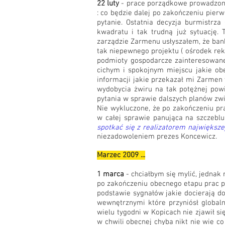
22 luty
- prace porządkowe prowadzone 
: co będzie dalej po zakończeniu pier
pytanie. Ostatnia decyzja burmistrz
kwadratu i tak trudną już sytuację.
zarządzie Zarmenu usłyszałem, że ban
tak niepewnego projektu ( ośrodek rek
podmioty gospodarcze zainteresowane
cichym i spokojnym miejscu jakie obej
informacji jakie przekazał mi Zarmen
wydobycia żwiru na tak potężnej pow
pytania w sprawie dalszych planów zw
Nie wykluczone, że po zakończeniu pr
w całej sprawie panująca na szczeblu 
spotkać się z realizatorem największ
niezadowoleniem prezes Koncewicz.
Marzec 2009 ...
1 marca
- chciałbym się mylić, jednak
po zakończeniu obecnego etapu prac p
podstawie sygnałów jakie docierają do
wewnętrznymi które przyniósł global
wielu tygodni w Kopicach nie zjawił si
w chwili obecnej chyba nikt nie wie co