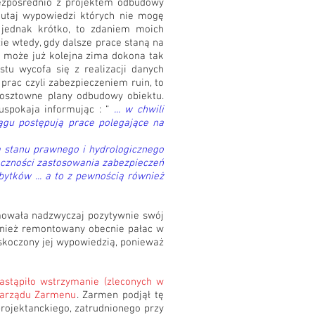
bezpośrednio z projektem odbudowy
utaj wypowiedzi których nie mogę
 jednak krótko, to zdaniem moich
e wtedy, gdy dalsze prace staną na
yć może już kolejna zima dokona tak
tu wycofa się z realizacji danych
prac czyli zabezpieczeniem ruin, to
kosztowne plany odbudowy obiektu.
 uspokaja informując : “
... w chwili
ągu postępują prace polegające na
a stanu prawnego i hydrologicznego
eczności zastosowania zabezpieczeń
ytków ... a to z pewnością również
mowała nadzwyczaj pozytywnie swój
nież remontowany obecnie pałac w
skoczony jej wypowiedzią, ponieważ
astąpiło wstrzymanie (zleconych w
 zarządu Zarmenu
. Zarmen podjął tę
rojektanckiego, zatrudnionego przy