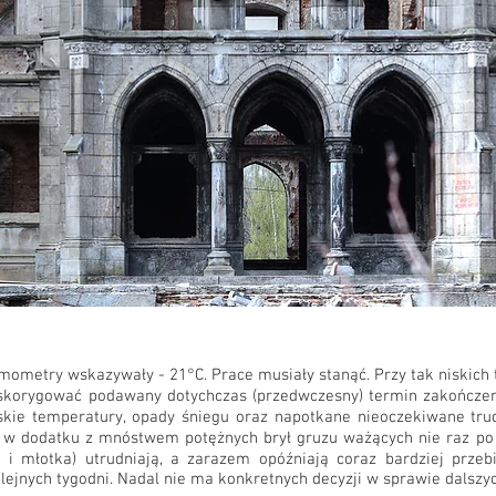
rmometry wskazywały - 21°C. Prace musiały stanąć. Przy tak niskic
 skorygować podawany dotychczas (przedwczesny) termin zakończe
iskie temperatury, opady śniegu oraz napotkane nieoczekiwane tru
 w dodatku z mnóstwem potężnych brył gruzu ważących nie raz po k
 i młotka) utrudniają, a zarazem opóźniają coraz bardziej przeb
lejnych tygodni. Nadal nie ma konkretnych decyzji w sprawie dalszy