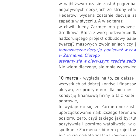
w najbliższym czasie został pogrzeban
negatywnych decyzjach ze strony wład
Hedarowi wydana zostanie decyzja ze
zapadła w styczniu. A więc teraz,
w chwili kiedy Zarmen ma poważne p
Grodkowa. Która z wersji odzwiercied
nadzorującego projekt odbudowy pałac
twarzą”, masowych zwolnieniach czy 
jednoznaczna decyzja, ponieważ w chw
w Zarmenie. Dlatego
staramy się w pierwszym rzędzie zadba
Nie wiem dlaczego, ale mnie wypowiedź
10 marca
- wygląda na to, że dalsze 
wszystkich od dobrej kondycji finanso
ukrywa, że priorytetem dla nich jest
kondycję finansową firmy, a ta z kole
poprawie,
to wydaje mi się, że Zarmen nie zas
uporządkowanie najbliższego terenu w
poziomu zero, czyli takiego jaki był 
pozytywnie i pomimo wątpliwości w ob
spotkanie Zarmenu z biurem projekto
Być może podjęte zostaną również jaki