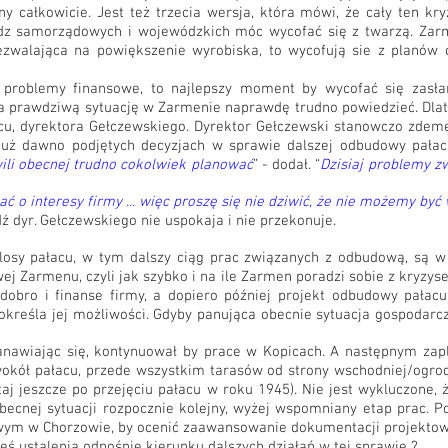
y całkowicie. Jest też trzecia wersja, która mówi, że cały ten kr
z samorządowych i wojewódzkich móc wycofać się z twarzą. Zarmen
zwalająca na powiększenie wyrobiska, to wycofują sie z planów o
roblemy finansowe, to najlepszy moment by wycofać się zasłani
la prawdziwą sytuację w Zarmenie naprawdę trudno powiedzieć. Dla
u, dyrektora Gełczewskiego. Dyrektor Gełczewski stanowczo zdeme
już dawno podjętych decyzjach w sprawie dalszej odbudowy pałac
ili obecnej trudno cokolwiek planować
” - dodał. “
Dzisiaj problemy zw
ć o interesy firmy ... więc proszę się nie dziwić, że nie możemy by
 dyr. Gełczewskiego nie uspokaja i nie przekonuje.
losy pałacu, w tym dalszy ciąg prac związanych z odbudową, są w
wej Zarmenu, czyli jak szybko i na ile Zarmen poradzi sobie z kryzy
 dobro i finanse firmy, a dopiero później projekt odbudowy pała
i określa jej możliwości. Gdyby panująca obecnie sytuacja gospodar
tanawiając się, kontynuował by prace w Kopicach. A następnym z
okół pałacu, przede wszystkim tarasów od strony wschodniej/ogrod
tutaj jeszcze po przejęciu pałacu w roku 1945). Nie jest wykluczone
ecnej sytuacji rozpocznie kolejny, wyżej wspomniany etap prac. P
wym w Chorzowie, by ocenić zaawansowanie dokumentacji projektowe
eś ustalenia odnośnie kierunku dalszych działań w tej sprawie ?