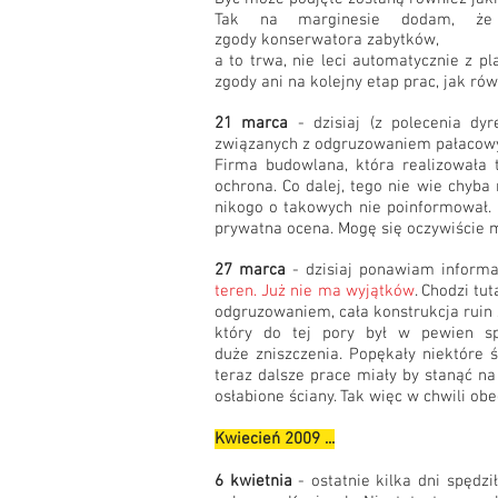
Tak na marginesie dodam, że c
zgody konserwatora zabytków,
a to trwa, nie leci automatycznie z p
zgody ani na kolejny etap prac, jak ró
21 marca
- dzisiaj (z polecenia dy
związanych z odgruzowaniem pałacowy
Firma budowlana, która realizowała 
ochrona. Co dalej, tego nie wie chyba
nikogo o takowych nie poinformował. 
prywatna ocena. Mogę się oczywiście m
27 marca
- dzisiaj ponawiam informa
teren. Już nie ma wyjątków
. Chodzi t
odgruzowaniem, cała konstrukcja ruin z
który do tej pory był w pewien s
duże zniszczenia. Popękały niektóre ś
teraz dalsze prace miały by stanąć na
osłabione ściany. Tak więc w chwili obe
Kwiecień 2009 ...
6 kwietnia
- ostatnie kilka dni spędz