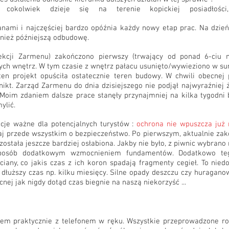
okolwiek dzieje się na terenie kopickiej posiadłości
lanami i najczęściej bardzo opóźnia każdy nowy etap prac. Na dzie
wnież późniejszą odbudowę.
rekcji Zarmenu) zakończono pierwszy (trwający od ponad 6-ciu 
ch wnętrz. W tym czasie z wnętrz pałacu usunięto/wywieziono w s
ten projekt opuściła ostatecznie teren budowy. W chwili obecnej
 nikt. Zarząd Zarmenu do dnia dzisiejszego nie podjął najwyraźniej
Moim zdaniem dalsze prace stanęły przynajmniej na kilka tygodni 
ylić.
cje ważne dla potencjalnych turystów :
ochrona nie wpuszcza już
utaj przede wszystkim o bezpieczeństwo. Po pierwszym, aktualnie za
ostała jeszcze bardziej osłabiona. Jakby nie było, z piwnic wybrano
posób dodatkowym wzmocnieniem fundamentów. Dodatkowo teg
ciany, co jakis czas z ich koron spadają fragmenty cegieł. To niedo
 dłuższy czas np. kilku miesięcy. Silne opady deszczu czy huragan
cnej jak nigdy dotąd czas biegnie na naszą niekorzyść ...
iłem praktycznie z telefonem w ręku. Wszystkie przeprowadzone r