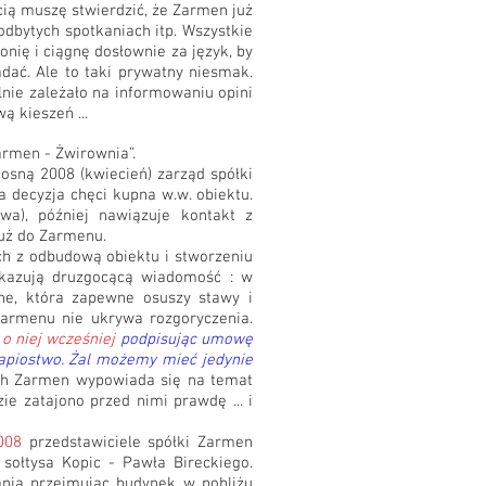
ścią muszę stwierdzić, że Zarmen już
odbytych spotkaniach itp. Wszystkie
onię i ciągnę dosłownie za język, by
ać. Ale to taki prywatny niesmak.
nie zależało na informowaniu opini
ą kieszeń ...
armen - Żwirownia”.
iosną 2008 (kwiecień) zarząd spółki
a decyzja chęci kupna w.w. obiektu.
a), później nawiązuje kontakt z
już do Zarmenu.
h z odbudową obiektu i stworzeniu
kazują druzgocącą wiadomość : w
ne, która zapewne osuszy stawy i
armenu nie ukrywa rozgoryczenia.
o niej wcześniej
podpisując umowę
gapiostwo. Żal możemy mieć jedynie
ach Zarmen wypowiada się na temat
ie zatajono przed nimi prawdę ... i
2008
przedstawiciele spółki Zarmen
sołtysa Kopic - Pawła Bireckiego.
nia przejmując budynek w pobliżu