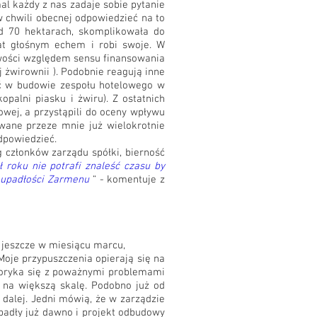
l każdy z nas zadaje sobie pytanie
w chwili obecnej odpowiedzieć na to
ad 70 hektarach, skomplikowała do
iat głośnym echem i robi swoje. W
iwości względem sensu finansowania
 żwirownii ). Podobnie reagują inne
yć w budowie zespołu hotelowego w
opalni piasku i żwiru). Z ostatnich
wej, a przystąpili do oceny wpływu
wane przeze mnie już wielokrotnie
odpowiedzieć.
 członków zarządu spółki, bierność
 roku nie potrafi znaleść czasu by
o upadłości Zarmenu
“ - komentuje z
e jeszcze w miesiącu marcu,
oje przypuszczenia opierają się na
 boryka się z poważnymi problemami
 na większą skalę. Podobno już od
o dalej. Jedni mówią, że w zarządzie
zapadły już dawno i projekt odbudowy