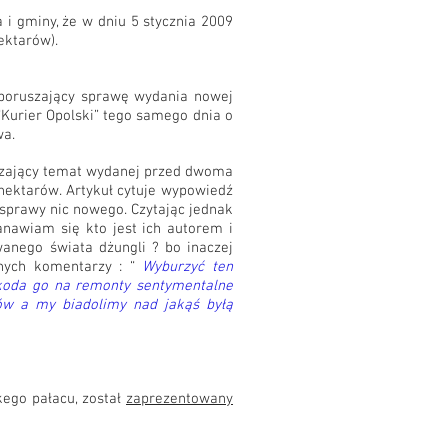
i gminy, że w dniu 5 stycznia 2009
ektarów).
 poruszający sprawę wydania nowej
Kurier Opolski” tego samego dnia o
wa.
zający temat wydanej przed dwoma
 hektarów. Artykuł cytuje wypowiedź
prawy nic nowego. Czytając jednak
nawiam się kto jest ich autorem i
wanego świata dżungli ? bo inaczej
onych komentarzy : “
Wyburzyć ten
szkoda go na remonty sentymentalne
tów a my biadolimy nad jakąś byłą
kego pałacu, został
zaprezentowany