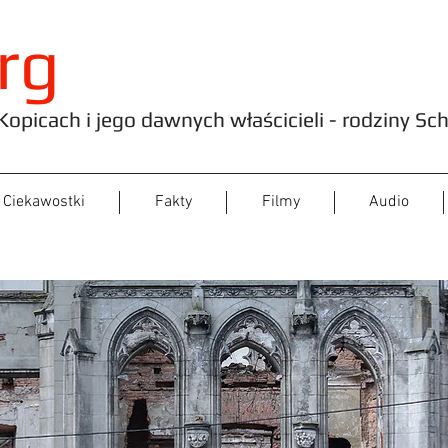
rg
opicach i jego dawnych właścicieli - rodziny Sc
Ciekawostki
Fakty
Filmy
Audio
pałacu w Kopicach - Rok 2009 i kronika ważniejszych wydarz