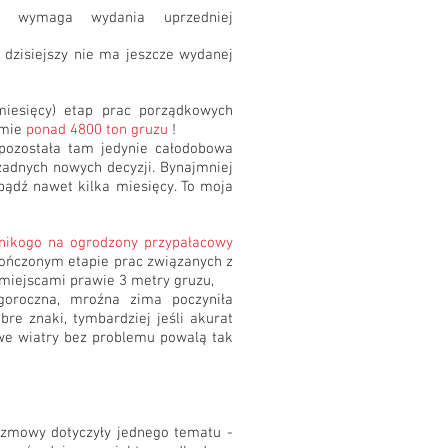
, wymaga wydania uprzedniej
ń dzisiejszy nie ma jeszcze wydanej
miesięcy) etap prac porządkowych
umie
ponad 4800 ton gruzu
!
 pozostała tam jedynie całodobowa
 żadnych nowych decyzji. Bynajmniej
bądź nawet kilka miesięcy. To moja
 nikogo na ogrodzony przypałacowy
kończonym etapie prac związanych z
 miejscami prawie 3 metry gruzu,
oroczna, mroźna zima poczyniła
bre znaki, tymbardziej jeśli akurat
owe wiatry bez problemu powalą tak
ozmowy dotyczyły jednego tematu -