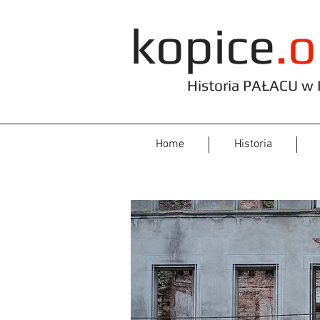
kopice
.o
Historia PAŁACU w K
Home
Historia
Losy 