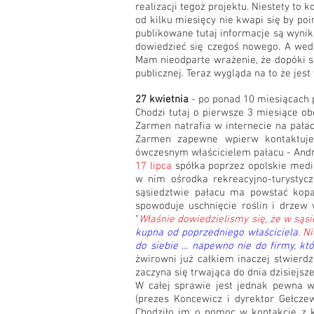
realizacji tegoż projektu. Niestety to
od kilku miesięcy nie kwapi się by po
publikowane tutaj informacje są wyniki
dowiedzieć się czegoś nowego. A wed
Mam nieodparte wrażenie, że dopóki sp
publicznej. Teraz wygląda na to że jes
27 kwietnia
- po ponad 10 miesiącach 
Chodzi tutaj o pierwsze 3 miesiące ob
Zarmen natrafia w internecie na pałac
Zarmen zapewne wpierw kontaktuje 
ówczesnym właścicielem pałacu - Andr
17 lipca
spółka poprzez opolskie medi
w nim ośrodka rekreacyjno-turystycz
sąsiedztwie pałacu ma powstać kopa
spowoduje uschnięcie roślin i drze
“
Właśnie dowiedzielismy się, że w sąs
kupna od poprzedniego właściciela.
Ni
do siebie ... napewno nie do firmy, kt
żwirowni już całkiem inaczej stwierdz
zaczyna się trwająca do dnia dzisiej
W całej sprawie jest jednak pewna wa
(prezes Koncewicz i dyrektor Gełcze
Chodziło im o pomoc w kontakcie z 