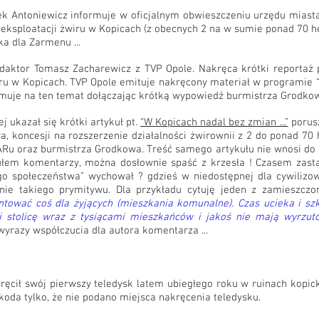
 Antoniewicz informuje w oficjalnym obwieszczeniu urzędu miasta 
eksploatacji żwiru w Kopicach (z obecnych 2 na w sumie ponad 70 h
a dla Zarmenu ...
daktor Tomasz Zacharewicz z TVP Opole. Nakręca krótki reportaż
ru w Kopicach. TVP Opole emituje nakręcony materiał w programie “
ormuje na ten temat dołączając krótką wypowiedź burmistrza Grodko
 ukazał się krótki artykuł pt.
“W Kopicach nadal bez zmian ...”
porus
, koncesji na rozszerzenie działalności żwirownii z 2 do ponad 70
u oraz burmistrza Grodkowa. Treść samego artykułu nie wnosi do s
ułem komentarzy, można dosłownie spaść z krzesła ! Czasem zasta
go społeczeństwa” wychował ? gdzieś w niedostępnej dla cywilizo
ie takiego prymitywu. Dla przykładu cytuję jeden z zamieszcz
ontować coś dla żyjących (mieszkania komunalne). Czas ucieka i 
ili stolicę wraz z tysiącami mieszkańców i jakoś nie mają wyrzu
 wyrazy współczucia dla autora komentarza ...
ręcił swój pierwszy teledysk latem ubiegłego roku w ruinach kopic
zkoda tylko, że nie podano miejsca nakręcenia teledysku.