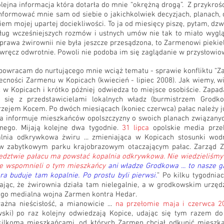
 kolejna informacja która dotarła do mnie “okrężną drogą”. Z przykro
informować mnie sam od siebie o jakichkolwiek decyzjach, planach, 
em mojej upartej dociekliwości. To ja od miesięcy piszę, pytam, dzw
ług wcześniejszych rozmów i ustnych umów nie tak to miało wygląd
rawa żwirownii nie była jeszcze przesądzona, to Zarmenowi piekiel
t wręcz odwrotnie. Powoli nie podoba im się zaglądanie w przysłowiow
powracam do nurtującego mnie wciąż tematu - sprawie konfliktu “Z
ecności Zarmenu w Kopicach (kwiecień - lipiec 2008). Jak wiemy, w
 w Kopicach i krótko później odwiedza to miejsce osobiście. Zapad
się z przedstawicielami lokalnych władz (burmistrzem Grodkow
zejem Kocem. Po dwóch miesiącach (koniec czerwca) pałac należy 
a informuje mieszkańców opolszczyzny o swoich planach związanyc
nego. Mijają kolejne dwa tygodnie.
31 lipca
opolskie media prze
lnia odkrywkowa żwiru ... zmieniająca w Kopicach stosunki wod
w w zabytkowym parku krajobrazowym otaczającym pałac. Zarząd Z
iedztwie pałacu ma powstać kopalnia odkrywkowa. Nie wiedzieliśmy 
e wspomnieli o tym mieszkańcy
ani władze Grodkowa ... to nasze 
óra buduje tam kopalnie. Po prostu byli pierwsi.
” Po kilku tygodni
ając, że żwirownia działa tam nielegalnie, a w grodkowskim urzędz
szego medialna wojna Zarmen kontra Hedar.
żna nieścisłość, a mianowicie ...
na przełomie maja i czerwca 
wski) po raz kolejny odwiedzają Kopice, udając się tym razem do 
kilkoma mieszkańcami, od których Zarmen chciał odkupić mieszka