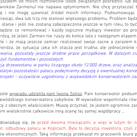
usłyszałem od moich rozmówców (osób związanych pośrednio lub 
wników Zarmenu) nie napawa optymizmem. Nie chcę przytaczać t
hcę i nie mogę ujawniać źródeł moich informacji. Podsumowując
esiąc, dwa lub trzy nie stanowi większego problemu. Problem będzi
m stanie i jeśli nie zostaną zabezpieczone jeszcze w tym roku, to b
będzie co remontować i każdy logicznie myślący inwestor po pros
rdzą, że jeżeli Zarmen nie ruszy do końca lata z następnym etapem 
óle i że mają jeszcze zamiar realizować swoje zacne a zarazem 
erdza, że sytuacja jaka ich otacza jest trudna, ale jednocześnie
wania, pozostały jeszcze drobne prace porządkowe. W dalszym ci
 czyli fundamentów i pozostałych
cja drzewostanu w parku liczącego około 12.000 drzew, oraz analiz
statyki pozostałości pałacu podejmiemy decyzję o ewentualnej koni
t projekt - oczywiście uzgodniony z wojewódzkim konserwatorem zab
opole
wywiadu udzieliła pani Iwona Solisz
. Pani konserwator podsu
ojewódzkiego konserwatora zabytków. W wywiadzie wspominała rów
cę z obecnym właścicielem. Muszę przyznać, że jestem ogromnie za
em wielokrotnie całkowicie inną ocenę tej samej współpracy ...
owiaduję się, że
przed dwoma miesiącami, a więc w lutym br. n
ot. odbudowy pałacu w Kopicach. Była to decyzja inwestora, czyli
ów ekonomicznych. Taką informację przekazał mi pracownik biura p