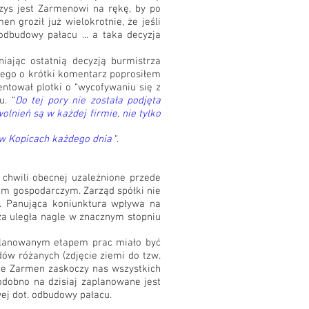
yzys jest Zarmenowi na rękę, by po
 groził już wielokrotnie, że jeśli
dbudowy pałacu ... a taka decyzja
ając ostatnią decyzją burmistrza
tego o krótki komentarz poprosiłem
ntował plotki o “wycofywaniu się z
u. “
Do tej pory nie została podjęta
olnień są w każdej firmie, nie tylko
ć w Kopicach każdego dnia
“.
 chwili obecnej uzależnione przede
sem gospodarczym. Zarząd spółki nie
cu. Panująca koniunktura wpływa na
cza uległa nagle w znacznym stopniu
aplanowanym etapem prac miało być
ów różanych (zdjęcie ziemi do tzw.
, że Zarmen zaskoczy nas wszystkich
odobno na dzisiaj zaplanowane jest
j dot. odbudowy pałacu.