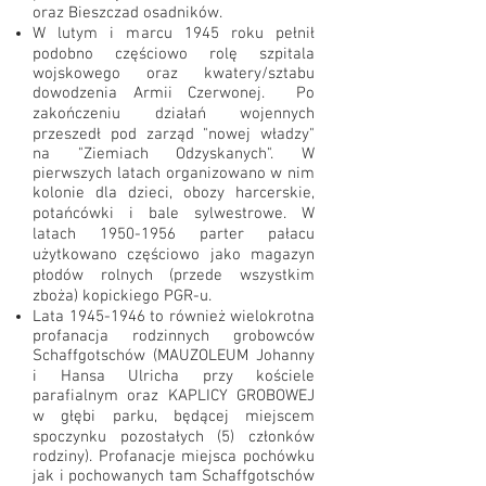
oraz Bieszczad osadników.
W lutym i marcu 1945 roku pełnił
podobno częściowo rolę szpitala
wojskowego oraz kwatery/sztabu
dowodzenia Armii Czerwonej. Po
zakończeniu działań wojennych
przeszedł pod zarząd "nowej władzy"
na "Ziemiach Odzyskanych". W
pierwszych latach organizowano w nim
kolonie dla dzieci, obozy harcerskie,
potańcówki i bale sylwestrowe. W
latach
1950-1956
parter pałacu
użytkowano częściowo jako magazyn
płodów rolnych (przede wszystkim
zboża) kopickiego PGR-u.
Lata
1945-1946
to również wielokrotna
profanacja rodzinnych grobowców
Schaffgotschów (MAUZOLEUM Johanny
i Hansa Ulricha przy kościele
parafialnym oraz KAPLICY GROBOWEJ
w głębi parku, będącej miejscem
spoczynku pozostałych (5) członków
rodziny). Profanacje miejsca pochówku
jak i pochowanych tam Schaffgotschów