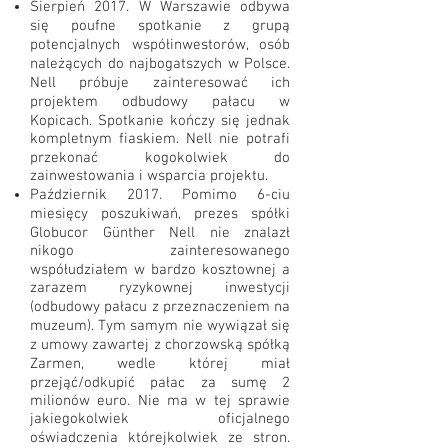
Sierpień 2017. W Warszawie odbywa
się poufne spotkanie z grupą
potencjalnych współinwestorów, osób
należących do najbogatszych w Polsce.
Nell próbuje zainteresować ich
projektem odbudowy pałacu w
Kopicach. Spotkanie kończy się jednak
kompletnym fiaskiem. Nell nie potrafi
przekonać kogokolwiek do
zainwestowania i wsparcia projektu.
Październik 2017. Pomimo 6-ciu
miesięcy poszukiwań, prezes spółki
Globucor Günther Nell nie znalazł
nikogo zainteresowanego
współudziałem w bardzo kosztownej a
zarazem ryzykownej inwestycji
(odbudowy pałacu z przeznaczeniem na
muzeum). Tym samym nie wywiązał się
z umowy zawartej z chorzowską spółką
Zarmen, wedle której miał
przejąć/odkupić pałac za sumę 2
milionów euro. Nie ma w tej sprawie
jakiegokolwiek oficjalnego
oświadczenia którejkolwiek ze stron.