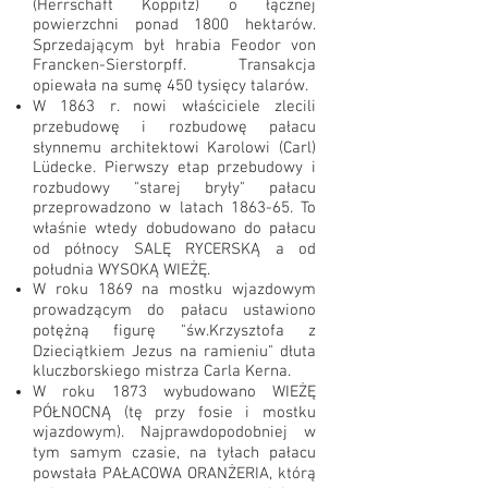
(Herrschaft Koppitz) o łącznej
powierzchni ponad 1800 hektarów.
Sprzedającym był hrabia Feodor von
Francken-Sierstorpff. Transakcja
opiewała na sumę 450 tysięcy talarów.
W 1863 r. nowi właściciele zlecili
przebudowę i rozbudowę pałacu
słynnemu architektowi Karolowi (Carl)
Lüdecke. Pierwszy etap przebudowy i
rozbudowy "starej bryły" pałacu
przeprowadzono w latach 1863-65. To
właśnie wtedy dobudowano do pałacu
od północy SALĘ RYCERSKĄ a od
południa WYSOKĄ WIEŻĘ.
W roku 1869 na mostku wjazdowym
prowadzącym do pałacu ustawiono
potężną figurę "św.Krzysztofa z
Dzieciątkiem Jezus na ramieniu" dłuta
kluczborskiego mistrza Carla Kerna.
W roku 1873 wybudowano WIEŻĘ
PÓŁNOCNĄ (tę przy fosie i mostku
wjazdowym). Najprawdopodobniej w
tym samym czasie, na tyłach pałacu
powstała PAŁACOWA ORANŻERIA, którą