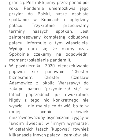
granicą. Pertraktujemy przez ponad pół
roku. Pandemia uniemożliwia jego
przylot do Polski, nasze osobiste
spotkanie w Kopicach i oględziny
pałacu. Trzykrotnie przesuwamy
terminy naszych spotkań. Jest
zainteresowany kompletną odbudową
pałacu. Informuję o tym właściciela.
Wydaje nam się, że mamy czas.
Spokojnie czekamy na odpowiedni
moment (osłabienie pandemii).
W październiku 2020 nieoczekiwanie
pojawia się ponownie "Chester
biznesmen". Chester (Czesław
Adamowicz z okolic Warszawy) do
zakupu pałacu "przymierzał się" w
latach poprzednich już dwukrotnie.
Nigdy z tego nic konkretnego nie
wyszło. I nie ma się co dziwić, bo to w
mojej ocenie człowiek
niezrównoważony psychicznie, żyjący w
"swoim świecie", w "innym wymiarze".
W ostatnich latach "kupował" również
kilkanaście innych pałacy i zamków, ale