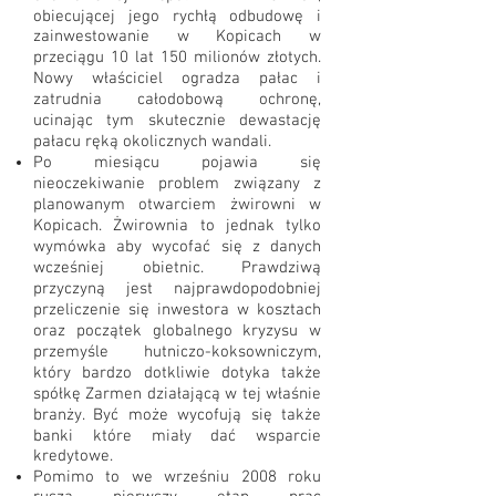
obiecującej jego rychłą odbudowę i
zainwestowanie w Kopicach w
przeciągu 10 lat 150 milionów złotych.
Nowy właściciel ogradza pałac i
zatrudnia całodobową ochronę,
ucinając tym skutecznie dewastację
pałacu ręką okolicznych wandali.
Po miesiącu pojawia się
nieoczekiwanie problem związany z
planowanym otwarciem żwirowni w
Kopicach. Żwirownia to jednak tylko
wymówka aby wycofać się z danych
wcześniej obietnic. Prawdziwą
przyczyną jest najprawdopodobniej
przeliczenie się inwestora w kosztach
oraz początek globalnego kryzysu w
przemyśle hutniczo-koksowniczym,
który bardzo dotkliwie dotyka także
spółkę Zarmen działającą w tej właśnie
branży. Być może wycofują się także
banki które miały dać wsparcie
kredytowe.
Pomimo to we wrześniu 2008 roku