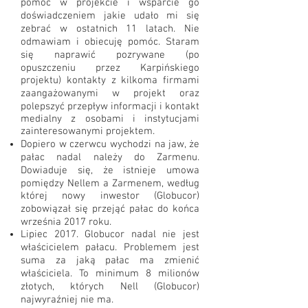
pomoc w projekcie i wsparcie go
doświadczeniem jakie udało mi się
zebrać w ostatnich 11 latach. Nie
odmawiam i obiecuję pomóc. Staram
się naprawić pozrywane (po
opuszczeniu przez Karpińskiego
projektu) kontakty z kilkoma firmami
zaangażowanymi w projekt oraz
polepszyć przepływ informacji i kontakt
medialny z osobami i instytucjami
zainteresowanymi projektem.
Dopiero w czerwcu wychodzi na jaw, że
pałac nadal należy do Zarmenu.
Dowiaduje się, że istnieje umowa
pomiędzy Nellem a Zarmenem, według
której nowy inwestor (Globucor)
zobowiązał się przejąć pałac do końca
września 2017 roku.
Lipiec 2017. Globucor nadal nie jest
właścicielem pałacu. Problemem jest
suma za jaką pałac ma zmienić
właściciela. To minimum 8 milionów
złotych, których Nell (Globucor)
najwyraźniej nie ma.