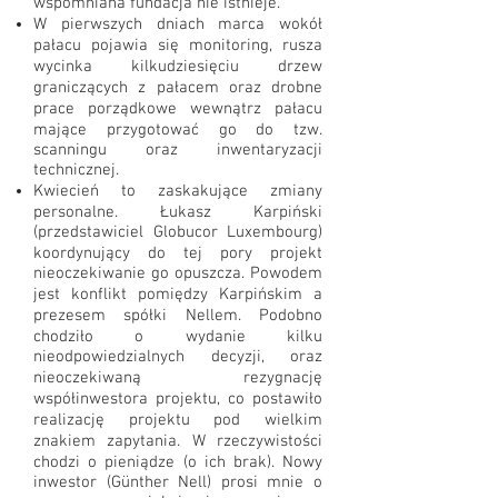
wspomniana fundacja nie istnieje.
W pierwszych dniach marca wokół
pałacu pojawia się monitoring, rusza
wycinka kilkudziesięciu drzew
graniczących z pałacem oraz drobne
prace porządkowe wewnątrz pałacu
mające przygotować go do tzw.
scanningu oraz inwentaryzacji
technicznej.
Kwiecień to zaskakujące zmiany
personalne. Łukasz Karpiński
(przedstawiciel Globucor Luxembourg)
koordynujący do tej pory projekt
nieoczekiwanie go opuszcza. Powodem
jest konflikt pomiędzy Karpińskim a
prezesem spółki Nellem. Podobno
chodziło o wydanie kilku
nieodpowiedzialnych decyzji, oraz
nieoczekiwaną rezygnację
współinwestora projektu, co postawiło
realizację projektu pod wielkim
znakiem zapytania. W rzeczywistości
chodzi o pieniądze (o ich brak). Nowy
inwestor (Günther Nell) prosi mnie o