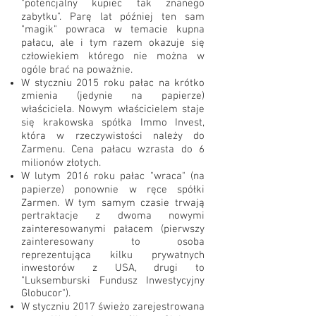
"potencjalny kupiec tak znanego
zabytku". Parę lat później ten sam
"magik" powraca w temacie kupna
pałacu, ale i tym razem okazuje się
człowiekiem którego nie można w
ogóle brać na poważnie.
W styczniu 2015 roku pałac na krótko
zmienia (jedynie na papierze)
właściciela. Nowym właścicielem staje
się krakowska spółka Immo Invest,
która w rzeczywistości należy do
Zarmenu. Cena pałacu wzrasta do 6
milionów złotych.
W lutym 2016 roku pałac "wraca" (na
papierze) ponownie w ręce spółki
Zarmen. W tym samym czasie trwają
pertraktacje z dwoma nowymi
zainteresowanymi pałacem (pierwszy
zainteresowany to osoba
reprezentująca kilku prywatnych
inwestorów z USA, drugi to
"Luksemburski Fundusz Inwestycyjny
Globucor").
W styczniu 2017 świeżo zarejestrowana