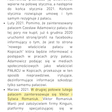
wpierw na połowę stycznia, a następnie
do końca stycznia 2021. Końcem
stycznia rozwiązuje umowę i tym
samym rezygnuje z pałacu.
Luty 2021. Pomimo, że zainteresowany
pałacem Czesław Adamowicz pałacu do
tej pory nie kupił, już 4 grudnia 2020
uruchomił stronę/profil na facebooku
informujący o tym, że jest to strona
"nowego właściciela pałacu w
Kopicach" która będzie informować o
postępach w pracach przy pałacu.
Adamowicz podając się w mediach
społecznościowych jako właściciel
PAŁACU w Kopicach, przekazuje w ten
sposób nieprawdziwe, irytujące,
dezinformujące informacje szkodząc
tylko samemu pałacowi.
Marzec 2021.
W drugiej połowie lutego
pałacem zainteresowuje się Viktor i
Sylwia Romaniuk.
Viktor Romaniuk
Wanli jest założycielem firmy Kinguin,
platformy specjalizującej się w