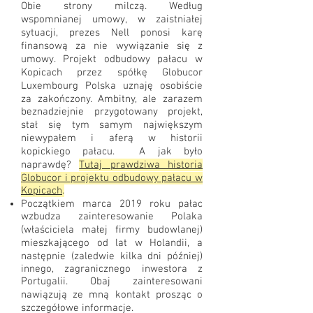
Obie strony milczą. Według
wspomnianej umowy, w zaistniałej
sytuacji, prezes Nell ponosi karę
finansową za nie wywiązanie się z
umowy. Projekt odbudowy pałacu w
Kopicach przez spółkę Globucor
Luxembourg Polska uznaję osobiście
za zakończony. Ambitny, ale zarazem
beznadziejnie przygotowany projekt,
stał się tym samym największym
niewypałem i aferą w historii
kopickiego pałacu. A jak było
naprawdę?
Tutaj prawdziwa historia
Globucor i projektu odbudowy pałacu w
Kopicach
.
Początkiem marca 2019 roku pałac
wzbudza zainteresowanie Polaka
(właściciela małej firmy budowlanej)
mieszkającego od lat w Holandii, a
następnie (zaledwie kilka dni później)
innego, zagranicznego inwestora z
Portugalii. Obaj zainteresowani
nawiązują ze mną kontakt prosząc o
szczegółowe informacje.