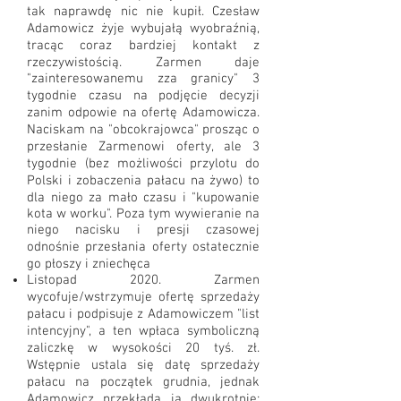
tak naprawdę nic nie kupił. Czesław
Adamowicz żyje wybujałą wyobraźnią,
tracąc coraz bardziej kontakt z
rzeczywistością. Zarmen daje
"zainteresowanemu zza granicy" 3
tygodnie czasu na podjęcie decyzji
zanim odpowie na ofertę Adamowicza.
Naciskam na "obcokrajowca" prosząc o
przesłanie Zarmenowi oferty, ale 3
tygodnie (bez możliwości przylotu do
Polski i zobaczenia pałacu na żywo) to
dla niego za mało czasu i "kupowanie
kota w worku". Poza tym wywieranie na
niego nacisku i presji czasowej
odnośnie przesłania oferty ostatecznie
go płoszy i zniechęca
Listopad 2020. Zarmen
wycofuje/wstrzymuje ofertę sprzedaży
pałacu i podpisuje z Adamowiczem "list
intencyjny", a ten wpłaca symboliczną
zaliczkę w wysokości 20 tyś. zł.
Wstępnie ustala się datę sprzedaży
pałacu na początek grudnia, jednak
Adamowicz przekłada ją dwukrotnie: