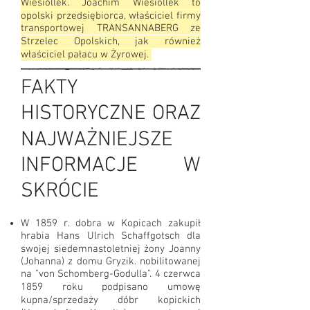
Wiesiollek. Joachim Wiesiollek to
opolski przedsiębiorca, właściciel firmy
transportowej TRANSANNABERG ze
Strzelec Opolskich, jak również
właściciel pałacu w Żyrowej.
FAKTY
HISTORYCZNE ORAZ
NAJWAŻNIEJSZE
INFORMACJE W
SKRÓCIE
W 1859 r. dobra w Kopicach zakupił
hrabia Hans Ulrich Schaffgotsch dla
swojej siedemnastoletniej żony Joanny
(Johanna) z domu Gryzik. nobilitowanej
na "von Schomberg-Godulla".
4 czerwca
1859 roku podpisano umowę
kupna/sprzedaży dóbr kopickich