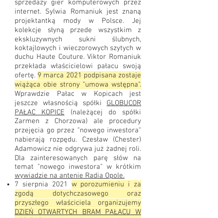
sprzedaży gier komputerowych przez
internet. Sylwia Romaniuk jest znaną
projektantką mody w Polsce. Jej
kolekcje słyną przede wszystkim z
ekskluzywnych sukni ślubnych,
koktajlowych i wieczorowych szytych w
duchu Haute Couture. Viktor Romaniuk
przekłada właścicielowi pałacu swoją
ofertę.
9 marca 2021 podpisana zostaje
wiążąca obie strony "umowa wstępna".
Wprawdzie Pałac w Kopicach jest
jeszcze własnością spółki
GLOBUCOR
PAŁAC KOPICE
(należącej do spółki
Zarmen z Chorzowa) ale procedury
przejęcia go przez "nowego inwestora"
nabierają rozpędu. Czesław (Chester)
Adamowicz nie odgrywa już żadnej roli.
Dla zainteresowanych parę słów na
temat "nowego inwestora" w krótkim
wywiadzie na antenie Radia Opole.
7 sierpnia 2021
w porozumieniu i za
zgodą dotychczasowego oraz
przyszłego właściciela organizujemy
DZIEŃ OTWARTYCH BRAM PAŁACU W