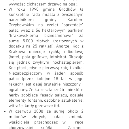
wywożąc cichaczem drzewo na opał.
W roku 1990 gmina Grodków (a
konkretnie rada miasta z ówczesnym
naczelnikiem gminy Karolem
Grzybowskim na czele) "sprzedaje"
pałac wraz z 56 hektarowym parkiem
"krakowskiemu biznesmenowi" za
sumę 5.000 złotych (rozłożonych w
dodatku na 25 rat/lat!). Andrzej Koc z
Krakowa obiecuje rychłą odbudowę
(hotel, pola golfowe, lotnisko). Okazuje
się jednak zwykłym hochsztaplerem.
Koc płaci jedynie pierwszą ratę i znika.
Niezabezpieczony w żaden sposób
pałac (przez kolejne 18 lat w jego
rękach) jest dalej brutalnie niszczony i
ograbiany. Znika reszta rzeźb i niektóre
herby zdobiące fasady pałacu, ocalałe
elementy fontann, ozdobne sztukaterie,
witraże, kotły grzewcze itd.
W czerwcu 2008 za sumę około 2
milionów złotych, pałac zmienia
właściciela przechodząc w ręce
chorzowskiej spółki Zarmen,