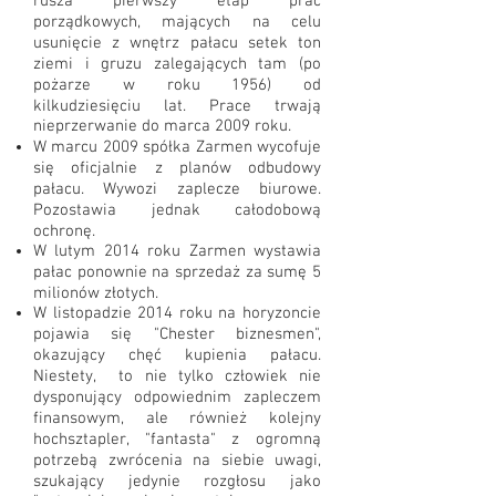
rusza pierwszy etap prac
porządkowych, mających na celu
usunięcie z wnętrz pałacu setek ton
ziemi i gruzu zalegających tam (po
pożarze w roku 1956) od
kilkudziesięciu lat. Prace trwają
nieprzerwanie do marca 2009 roku.
W marcu 2009 spółka Zarmen wycofuje
się oficjalnie z planów odbudowy
pałacu. Wywozi zaplecze biurowe.
Pozostawia jednak całodobową
ochronę.
W lutym 2014 roku Zarmen wystawia
pałac ponownie na sprzedaż za sumę 5
milionów złotych.
W listopadzie 2014 roku na horyzoncie
pojawia się "Chester biznesmen",
okazujący chęć kupienia pałacu.
Niestety, to nie tylko człowiek nie
dysponujący odpowiednim zapleczem
finansowym, ale również kolejny
hochsztapler, "fantasta" z ogromną
potrzebą zwrócenia na siebie uwagi,
szukający jedynie rozgłosu jako