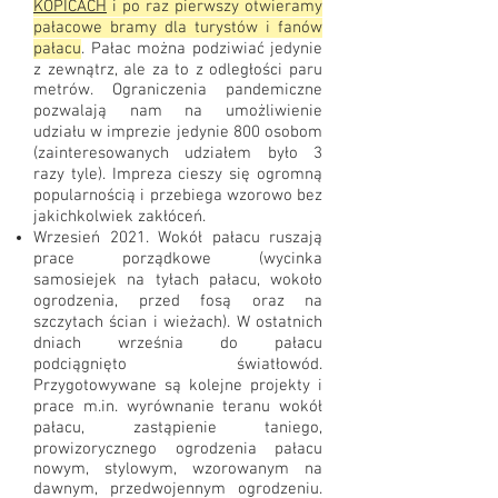
KOPICACH
i po raz pierwszy otwieramy
pałacowe bramy dla turystów i fanów
pałacu
. Pałac można podziwiać jedynie
z zewnątrz, ale za to z odległości paru
metrów. Ograniczenia pandemiczne
pozwalają nam na umożliwienie
udziału w imprezie jedynie 800 osobom
(zainteresowanych udziałem było 3
razy tyle). Impreza cieszy się ogromną
popularnością i przebiega wzorowo bez
jakichkolwiek zakłóceń.
Wrzesień 2021. Wokół pałacu ruszają
prace porządkowe (wycinka
samosiejek na tyłach pałacu, wokoło
ogrodzenia, przed fosą oraz na
szczytach ścian i wieżach). W ostatnich
dniach września do pałacu
podciągnięto światłowód.
Przygotowywane są kolejne projekty i
prace m.in. wyrównanie teranu wokół
pałacu, zastąpienie taniego,
prowizorycznego ogrodzenia pałacu
nowym, stylowym, wzorowanym na
dawnym, przedwojennym ogrodzeniu.