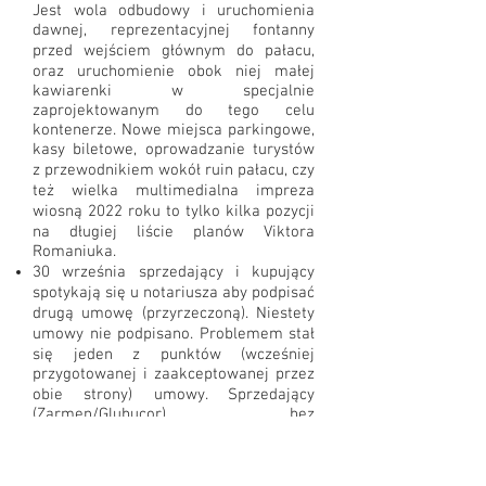
Jest wola odbudowy i uruchomienia
dawnej, reprezentacyjnej fontanny
przed wejściem głównym do pałacu,
oraz uruchomienie obok niej małej
kawiarenki w specjalnie
zaprojektowanym do tego celu
kontenerze. Nowe miejsca parkingowe,
kasy biletowe, oprowadzanie turystów
z przewodnikiem wokół ruin pałacu, czy
też wielka multimedialna impreza
wiosną 2022 roku to tylko kilka pozycji
na długiej liście planów Viktora
Romaniuka.
30 września sprzedający i kupujący
spotykają się u notariusza aby podpisać
drugą umowę (przyrzeczoną). Niestety
umowy nie podpisano. Problemem stał
się jeden z punktów (wcześniej
przygotowanej i zaakceptowanej przez
obie strony) umowy. Sprzedający
(Zarmen/Glubucor) bez
poinformowania i konsultacji z
kupującym, samowolnie zmodyfikował
pod swoje potrzeby jeden z punktów