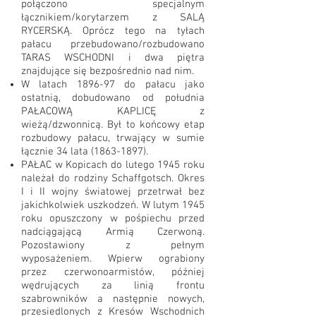
połączono specjalnym
łącznikiem/korytarzem z SALĄ
RYCERSKĄ. Oprócz tego na tyłach
pałacu przebudowano/rozbudowano
TARAS WSCHODNI i dwa piętra
znajdujące się bezpośrednio nad nim.
W latach 1896-97 do pałacu jako
ostatnią, dobudowano od południa
PAŁACOWĄ KAPLICĘ z
wieżą/dzwonnicą. Był to końcowy etap
rozbudowy pałacu, trwający w sumie
łącznie 34 lata
(1863-1897)
.
PAŁAC w Kopicach do lutego 1945 roku
należał do rodziny Schaffgotsch. Okres
I i II wojny światowej przetrwał bez
jakichkolwiek uszkodzeń. W lutym 1945
roku opuszczony w pośpiechu przed
nadciągającą Armią Czerwoną.
Pozostawiony z pełnym
wyposażeniem.
Wpierw ograbiony
przez czerwonoarmistów, później
wędrujących za linią frontu
szabrowników a następnie nowych,
przesiedlonych z Kresów Wschodnich