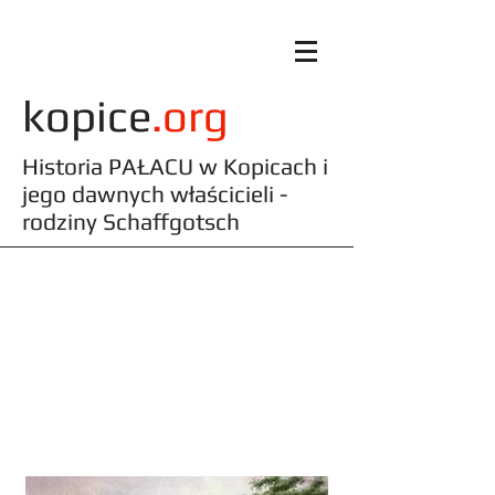
kopice
.org
Historia PAŁACU w Kopicach i
jego dawnych właścicieli -
rodziny Schaffgotsch
FAKTY - Najważniejsze
informacje w skrócie dla
turystów i fotografików