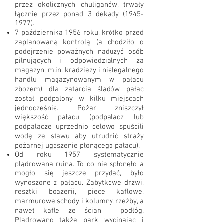
przez okolicznych chuliganów, trwały
łącznie przez ponad 3 dekady
(1945-
1977)
.
7 października 1956 roku, krótko przed
zaplanowaną kontrolą (a chodziło o
podejrzenie poważnych nadużyć osób
pilnujących i odpowiedzialnych za
magazyn, m.in. kradzieży i nielegalnego
handlu magazynowanym w pałacu
zbożem) dla zatarcia śladów pałac
został podpalony w kilku miejscach
jednocześnie. Pożar zniszczył
większość pałacu (podpalacz lub
podpalacze uprzednio celowo spuścili
wodę ze stawu aby utrudnić straży
pożarnej ugaszenie płonącego pałacu).
Od roku 1957 systematycznie
plądrowana ruina. To co nie spłonęło a
mogło się jeszcze przydać, było
wynoszone z pałacu. Zabytkowe drzwi,
resztki boazerii, piece kaflowe,
marmurowe schody i kolumny, rzeźby, a
nawet kafle ze ścian i podłóg.
Plądrowano także park wycinając i