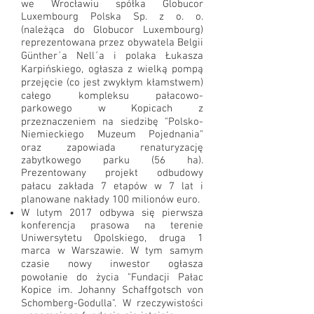
we Wrocławiu spółka Globucor
Luxembourg Polska Sp. z o. o.
(należąca do Globucor Luxembourg)
reprezentowana przez obywatela Belgii
Günther´a Nell´a i polaka Łukasza
Karpińskiego, ogłasza z wielką pompą
przejęcie (co jest zwykłym kłamstwem)
całego kompleksu pałacowo-
parkowego w Kopicach z
przeznaczeniem na siedzibę "Polsko-
Niemieckiego Muzeum Pojednania"
oraz zapowiada renaturyzację
zabytkowego parku (56 ha).
Prezentowany projekt odbudowy
pałacu zakłada 7 etapów w 7 lat i
planowane nakłady 100 milionów euro.
W lutym 2017 odbywa się pierwsza
konferencja prasowa na terenie
Uniwersytetu Opolskiego, druga 1
marca w Warszawie. W tym samym
czasie nowy inwestor ogłasza
powołanie do życia "Fundacji Pałac
Kopice im. Johanny Schaffgotsch von
Schomberg-Godulla". W rzeczywistości