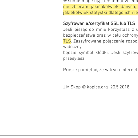
W sumie mogę ująć ten temat w jedn
nie zbieram jakichkolwiek danych,
jakiekolwiek statystki dlatego ich 
Szyfrowanie/certyfikat SSL lub TLS
Jeśli pisząc do mnie korzystasz z
bezpieczeństwa oraz w celu ochrony
TLS
. Zaszyfrowane połączenie rozpoz
widoczny
będzie symbol kłódki. Jeśli szyfro
przesyłasz.
Proszę pamiętać, że witryna internet
J.M.Skop © kopice.org 20.5.2018