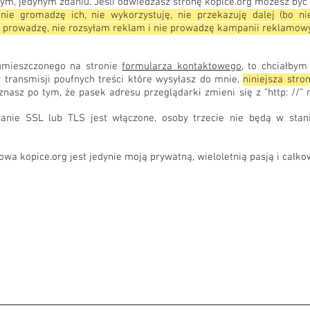
ym, jedynym zdaniu. Jeśli odwiedzasz stronę kopice.org możesz być
 nie gromadzę ich, nie wykorzystuję, nie przekazuję dalej (bo n
nie prowadzę, nie rozsyłam reklam i nie prowadzę kampanii reklamow
 umieszczonego na stronie
formularza kontaktowego
, to chciałby
 transmisji poufnych treści które wysyłasz do mnie,
niniejsza stro
nasz po tym, że pasek adresu przeglądarki zmieni się z "http: //" 
wanie SSL lub TLS jest włączone, osoby trzecie nie będą w stani
owa kopice.org jest jedynie moją prywatną, wieloletnią pasją i cał