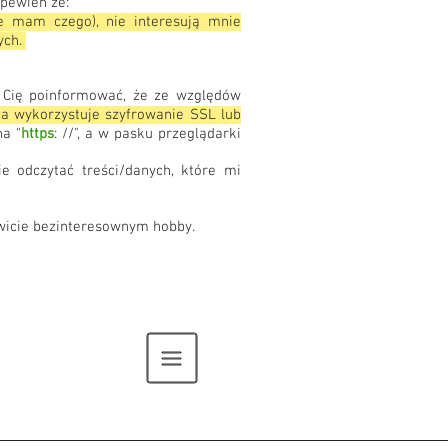
 pewien że:
ie mam czego), nie interesują mnie
ych.
m Cię poinformować, że ze względów
na wykorzystuje szyfrowanie SSL lub
na "
https
: //", a w pasku przeglądarki
e odczytać treści/danych, które mi
kowicie bezinteresownym hobby.