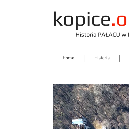
kopice
.o
Historia PAŁACU w K
Home
Historia
Poli