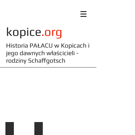
kopice
.org
Historia PAŁACU w Kopicach i
jego dawnych właścicieli -
rodziny Schaffgotsch
Fotogaleria: pałac
w Kopicach
dawniej i dziś ...
Pałac
Pałac
w
w