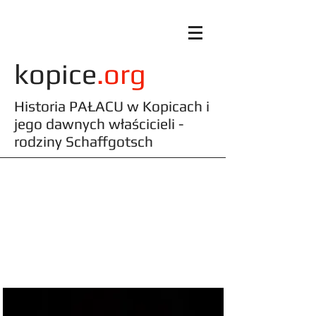
kopice
.org
Historia PAŁACU w Kopicach i
jego dawnych właścicieli -
rodziny Schaffgotsch
"KAPSUŁA CZASU" ukryta
pod schodami
PAŁACOWEJ KAPLICY