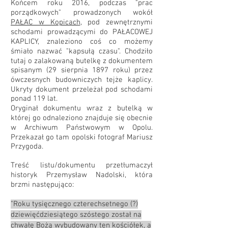
Końcem roku 2016, podczas "prac
porządkowych" prowadzonych wokół
PAŁAC w Kopicach
, pod zewnętrznymi
schodami prowadzącymi do PAŁACOWEJ
KAPLICY, znaleziono coś co możemy
śmiało nazwać "kapsułą czasu". Chodziło
tutaj o zalakowaną butelkę z dokumentem
spisanym (29 sierpnia 1897 roku) przez
ówczesnych budowniczych tejże kaplicy.
Ukryty dokument przeleżał pod schodami
ponad 119 lat.
Oryginał dokumentu wraz z butelką w
której go odnaleziono znajduje się obecnie
w Archiwum Państwowym w Opolu.
Przekazał go tam opolski fotograf Mariusz
Przygoda.
Treść listu/dokumentu przetłumaczył
historyk Przemysław Nadolski, która
brzmi następująco:
"Roku tysięcznego czterechsetnego (?)
dziewięćdziesiątego szóstego został na
chwałę Bożą wybudowany ten kościółek, a