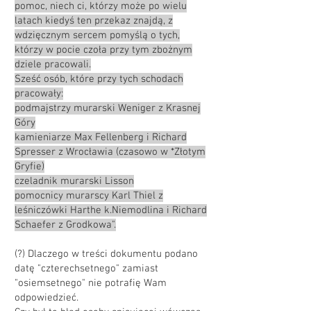
pomoc, niech ci, którzy może po wielu
latach kiedyś ten przekaz znajdą, z
wdzięcznym sercem pomyślą o tych,
którzy w pocie czoła przy tym zbożnym
dziele pracowali.
Sześć osób, które przy tych schodach
pracowały:
podmajstrzy murarski Weniger z Krasnej
Góry
kamieniarze Max Fellenberg i Richard
Spresser z Wrocławia (czasowo w *Złotym
Gryfie)
czeladnik murarski Lisson
pomocnicy murarscy Karl Thiel z
leśniczówki Harthe k.Niemodlina i Richard
Schaefer z Grodkowa".
(?) Dlaczego w treści dokumentu podano
datę "czterechsetnego" zamiast
"osiemsetnego" nie potrafię Wam
odpowiedzieć.