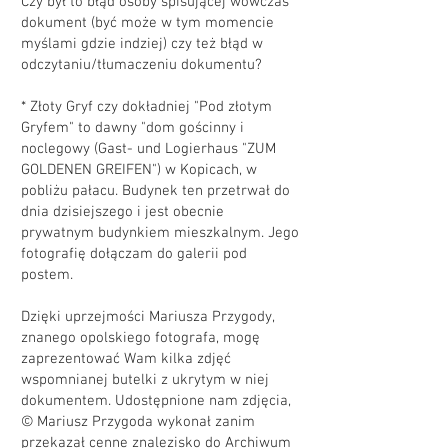
Czy był to błąd osoby spisującej wówczas
dokument (być może w tym momencie
myślami gdzie indziej) czy też błąd w
odczytaniu/tłumaczeniu dokumentu?
* Złoty Gryf czy dokładniej "Pod złotym
Gryfem" to dawny "dom gościnny i
noclegowy (Gast- und Logierhaus "ZUM
GOLDENEN GREIFEN") w Kopicach, w
pobliżu pałacu. Budynek ten przetrwał do
dnia dzisiejszego i jest obecnie
prywatnym budynkiem mieszkalnym. Jego
fotografię dołączam do galerii pod
postem.
Dzięki uprzejmości Mariusza Przygody,
znanego opolskiego fotografa, mogę
zaprezentować Wam kilka zdjęć
wspomnianej butelki z ukrytym w niej
dokumentem. Udostępnione nam zdjęcia,
© Mariusz Przygoda wykonał zanim
przekazał cenne znalezisko do Archiwum